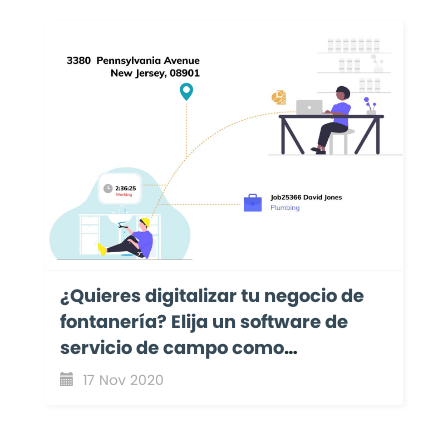
¿Quieres digitalizar tu negocio de
fontanería? Elija un software de
servicio de campo como
EyeOnTask.
17 Nov 2020