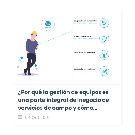
¿Por qué la gestión de equipos es
una parte integral del negocio de
servicios de campo y cómo
EyeOnTask lo hace aún más
04 Oct 2021
sencillo?