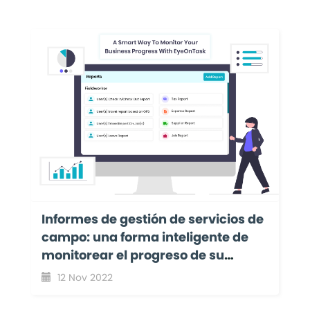
Informes de gestión de servicios de
campo: una forma inteligente de
monitorear el progreso de su
negocio con EyeOnTask
12 Nov 2022