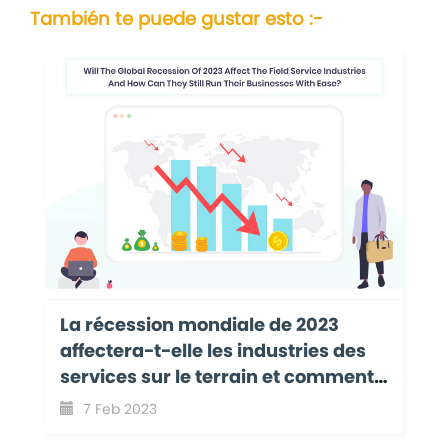
También te puede gustar esto :-
La récession mondiale de 2023
affectera-t-elle les industries des
services sur le terrain et comment
peuvent-elles encore gérer leurs
7 Feb 2023
activités avec facilité ?