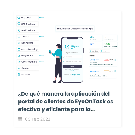
¿De qué manera la aplicación del
portal de clientes de EyeOnTask es
efectiva y eficiente para la
participación y colaboración del
09 Feb 2022
cliente?