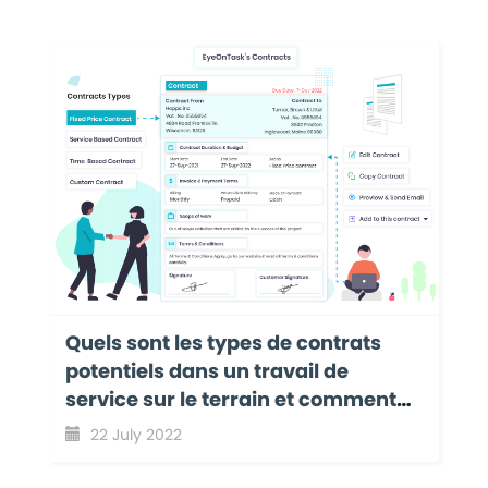
Quels sont les types de contrats
potentiels dans un travail de
service sur le terrain et comment
ces contrats sont gérés avec
22 July 2022
EyeOnTask ?