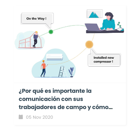
¿Por qué es importante la
comunicación con sus
trabajadores de campo y cómo
ayuda a administrar mejor su
05 Nov 2020
negocio de servicios de campo?