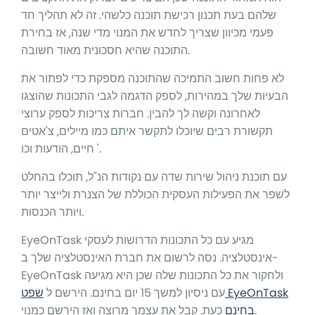
שלהם בעת תכנון רכישת תוכנה כלשהי. זה לא תהליך חד
פעמי מכיוון שצריך לחדש את המנוי מדי שנה, אז בחירת
התוכנה שהיא חסכונית מאוד חשובה.
לא פחות חשוב התמיכה שהתוכנה מספקת כדי לפתור את
הבעיות שלך במהירות, לספק הדגמה לגבי התכונות שהוצגו
לאחרונה וקשה לך להבין. חברות צריכות לספק ערוצי
תקשורת רבים שיוכלו לתקשר איתם כמו מיילים, צ'אטים
חיים, הודעות וכו '.
עם תוכנת ניהול שירות שדה עם נקודות הנ"ל, תוכלו בהחלט
לשפר את הפעילות העסקית הכוללת של הצנרת ולייצר יותר
ויותר הכנסות.
EyeOnTask מגיע עם כל התכונות הדרושות לעסקי
אינסטלציה. נסה לרשום את חברת האינסטלציה שלך ב-
EyeOnTask ולחקור את כל התכונות שלה שכן היא מגיעה
עם ניסיון למשך 15 יום בחינם. הירשם ל
שפט EyeOnTask
כעת. קבל את עצמך מרוצה ואז הירשם כמנוי.
בחינם