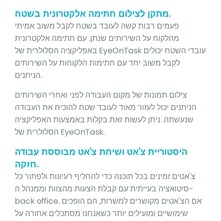
מתקן לצילום חתימה אלקטרונית בשטח.
פעמים רבות קשה לעובד בשטח לקבל משוב אמיתי
מהלקוח על השירותים שנתן. עם חתימה אלקטרונית
באפליקציה הסלולרית של EyeOnTask עובדי השטח יכולים
לקבל משוב יחד עם חתימות הלקוחות על השירותים
הניתנים.
צילום תמונות של מקום העבודה לפני ואחרי השירותים
הניתנים יכול לעזור מאוד לעובד שטח להוכיח את העבודה
שנעשתה. ניתן לעשות זאת בקלות באמצעות האפליקציה
הסלולרית של EyeOnTask.
היסטוריית צ'אט ושיחת צ'אט מבוססת עבודה
חזקה.
צ'אטים זמינים בכל תוכנה כדי להחליף רעיונות ולפתור כל
סיטואציה בעייתית עם קבלת הצעות מהצוות וממנהל ה-
back office. אם הצ'אטים מקושרים למשרות, הם הופכים
שימושיים ומועילים יותר כשאנחנו מסתכלים אחורה על