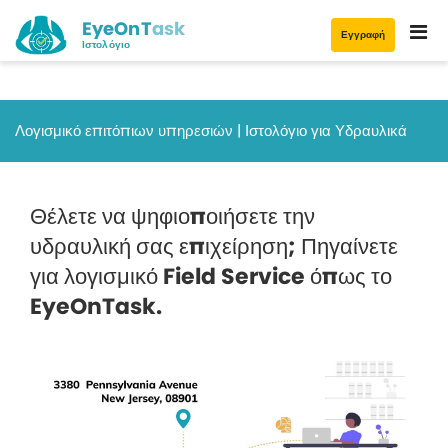
EyeOnTask
Εγγραφή
Ιστολόγιο
Λογισμικό επιτόπιων υπηρεσιών | Ιστολόγιο για Υδραυλικά
Θέλετε να ψηφιοποιήσετε την
υδραυλική σας επιχείρηση; Πηγαίνετε
για λογισμικό Field Service όπως το
EyeOnTask.