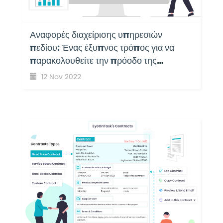
Αναφορές διαχείρισης υπηρεσιών
πεδίου: Ένας έξυπνος τρόπος για να
παρακολουθείτε την πρόοδο της
επιχείρησής σας με το EyeOnTask
12 Nov 2022